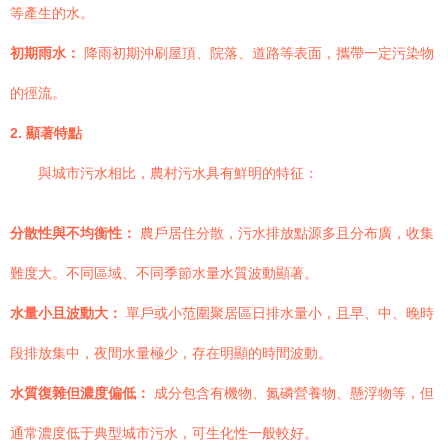
等產生的水。
初期雨水：
降雨初期沖刷屋頂、院落、道路等表面，攜帶一定污染物
的徑流。
2. 顯著特點
與城市污水相比，農村污水具有鮮明的特征：
分散性與不均衡性：
農戶居住分散，污水排放點源多且分布廣，收集
難度大。不同區域、不同季節水量水質波動顯著。
水量小且波動大：
單戶或小范圍聚居區日排水量小，且早、中、晚時
段排放集中，夜間水量極少，存在明顯的時間波動。
水質復雜但濃度偏低：
成分包含有機物、氮磷營養物、懸浮物等，但
通常濃度低于典型城市污水，可生化性一般較好。