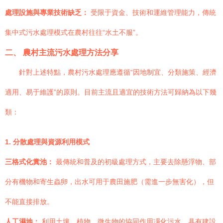
處理設施與專業技術缺乏：
受限于資金、技術和運維管理能力，傳統
集中式污水處理模式在農村往往“水土不服”。
二、 農村主流污水處理方法分享
針對上述特點，農村污水處理應遵循“因地制宜、分類施策、經濟
適用、易于維護”的原則。目前主流且適宜的技術方法可歸納為以下幾
類：
1. 分散處理與資源利用模式
三格式化糞池：
最傳統和普及的初級處理方式，主要去除懸浮物、部
分有機物和寄生蟲卵，出水可用于農田施肥（需進一步無害化），但
不能直接排放。
人工濕地：
利用土壤、植物、微生物的協同作用凈化污水。具有建設