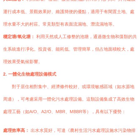
運行成本低、景觀效果好、維護簡便的優點，適用于有閑置土地、處
理水量不大的村莊。常見類型有表面流濕地、潛流濕地等。
穩定塘/氧化塘：
利用天然或人工修整的池塘，通過微生物和藻類的共
生系統進行凈化。投資省、能耗低、管理簡單，但占地面積較大，處
理效果受氣候影響。
2. 一體化生物處理設備模式
對于居住相對集中、經濟條件較好、或環境敏感區域（如水源地
周邊），可考慮采用一體化污水處理設備。這類設備集成了高效生物
處理工藝（如A/O、A2/O、MBR、MBBR等），具有以下優勢：
處理效率高：
出水水質好，可達《農村生活污水處理設施水污染物排