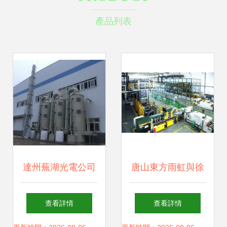
產品列表
達州蕪湖光電公司
唐山東方雨虹與徐
環保設備制造 綠色
州臥牛山雙雙獲
查看詳情
查看詳情