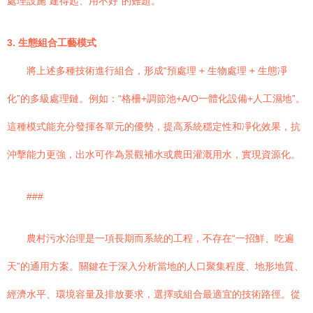
處理設施“建得起、用不好”的難題。
3. 生態組合工藝模式
將上述多種技術進行組合，形成“預處理 + 生物處理 + 生態凈
化”的多級處理鏈。例如：“格柵+調節池+A/O一體化設備+人工濕地”。
這種模式能充分發揮各單元的優勢，提高系統穩定性和凈化效果，抗
沖擊能力更強，出水可作為景觀補水或農田灌溉用水，實現資源化。
###
農村污水治理是一項長期而系統的工程，不存在“一招鮮、吃遍
天”的通用方案。關鍵在于深入分析當地的人口聚集程度、地形地質、
經濟水平、環境容量及排放要求，選擇或組合最適宜的技術路徑。從