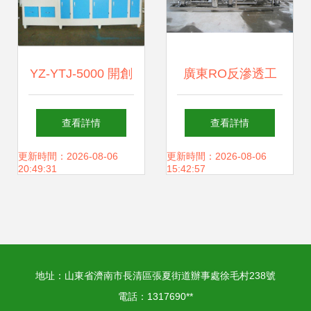
YZ-YTJ-5000 開創
廣東RO反滲透工
智能化銷售管理新
業純水機 大型商用
查看詳情
查看詳情
紀元
環保設備的優質選
更新時間：2026-08-06
更新時間：2026-08-06
20:49:31
15:42:57
擇與廠家直銷優勢
地址：山東省濟南市長清區張夏街道辦事處徐毛村238號
電話：1317690**